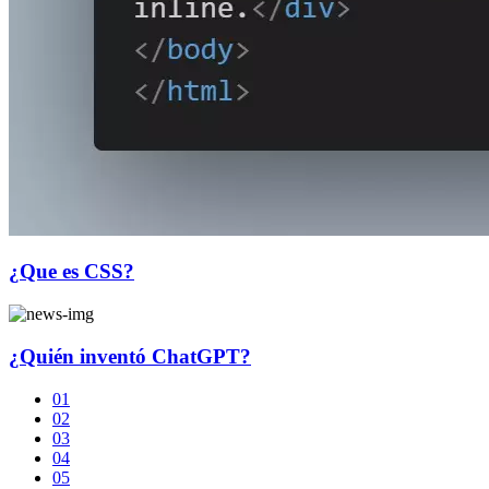
¿Que es CSS?
¿Quién inventó ChatGPT?
01
02
03
04
05