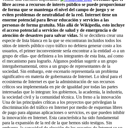
libre acceso a recursos de interés público se puede proporcionar
de forma que se mantenga el nivel del campo de juego y se
eviten problemas de neutralidad de la red. Internet tiene un
enorme potencial para llevar educación y servicios a las
personas de forma gratuita. Más allá de Wikipedia, esto incluye
el acceso potencial a servicios de salud y de emergencia o de
atención de desastres para salvar vidas.
Si se decidiera crear una
especie de lista blanca en la que se encontraran incluidos todos los
sitios de interés público cuyo tráfico no debiera generar costo a los
usuarios, el primer inconveniente sería encontrar a la entidad -o a un
grupo de ellas- que definiera a los integrantes de esta lista, así como
el mecanismo para lograrlo. Algunos podrían sugerir a un grupo
intergubernamental, otros a un grupo de representantes de la
sociedad. Sin embargo, este escenario representaría un problema
significativo en materia de gobernanza de Internet. Lo ideal para el
ecosistema de Internet es que la administración de sus recursos
críticos sea implementada en pie de igualdad por todas las partes
interesadas que lo integran: los gobiernos, la academia, la industria,
la sociedad civil y la comunidad técnica. Un freno a la innovación
Una de las principales críticas a los proyectos que privilegian la
discriminación del tráfico en Internet por medio de esquemas libres
de pago para algunas aplicaciones o servicios, es que pueden inhibir
la innovación en Internet. Esta característica ha sido fundamental
para la expansión de la red de la que hemos sido testigos. Sin
embargo, la capacidad de elección de los usuarios de Internet se ve