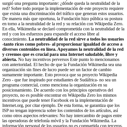
surgió una pregunta importante: ¿dónde queda la neutralidad de la
red? Sobre todo porque la implementación de este proyecto requiere
que exista una discriminación del tráfico que generan estos usuarios.
De manera más que oportuna, la Fundación hizo pública su postura
en torno a la neutralidad de la red y su relación con Wikipedia Zero.
En ella, Wikimedia se declaró comprometida con la neutralidad de la
red y con los esfuerzos para expandir el acceso libre al
conocimiento.
La neutralidad de la red sirve a todos los usuarios
-tanto ricos como pobres- al proporcionar igualdad de acceso a
diversos contenidos en línea. Apoyamos la neutralidad de la red
y creemos que es crucial para una Internet saludable, libre y
abierta.
No hay incentivos perversos Este punto lo mencionamos
con anterioridad. El hecho de que la Fundación Wikimedia sea una
organización sin fines de lucro puede ser un factor de cambio
sumamente importante. Esto provoca que su proyecto Wikipedia
Zero - que fue inspirado por estudiantes de Sudáfrica- no sea un
programa comercial, como menciona la organización en su
posicionamiento. De acuerdo con los principios operativos del
proyecto, no es posible encontrar en Wikipedia Zero los mismos
incentivos que puede tener Facebook en la implementación de
Internet.org, por citar ejemplo. De esta forma, se garantiza que los
ISP no tengan injerencia sobre los contenidos de los artículos, así
como otros aspectos relevantes: No hay intercambio de pagos entre
las operadoras de telefonía móvil y la Fundación Wikimedia. La
información personal de los usuarios no es compartida con terceros.