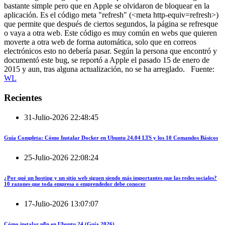
bastante simple pero que en Apple se olvidaron de bloquear en la
aplicación. Es el código meta "refresh" (<meta http-equiv=refresh>)
que permite que después de ciertos segundos, la página se refresque
o vaya a otra web. Este código es muy común en webs que quieren
moverte a otra web de forma automática, solo que en correos
electrónicos esto no debería pasar. Según la persona que encontró y
documentó este bug, se reportó a Apple el pasado 15 de enero de
2015 y aun, tras alguna actualización, no se ha arreglado. Fuente:
WL
Recientes
31-Julio-2026 22:48:45
Guía Completa: Cómo Instalar Docker en Ubuntu 24.04 LTS y los 10 Comandos Básicos
25-Julio-2026 22:08:24
¿Por qué un hosting y un sitio web siguen siendo más importantes que las redes sociales?
10 razones que toda empresa o emprendedor debe conocer
17-Julio-2026 13:07:07
Cómo instalar n8n en Ubuntu 24 (Guía 2026)