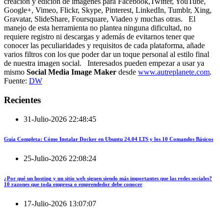
creación y edición de imágenes para Facebook,Twitter, YouTube,
Google+, Vimeo, Flickr, Skype, Pinterest, LinkedIn, Tumblr, Xing,
Gravatar, SlideShare, Foursquare, Viadeo y muchas otras. El
manejo de esta herramienta no plantea ninguna dificultad, no
requiere registro ni descargas y además de evitarnos tener que
conocer las peculiaridades y requisitos de cada plataforma, añade
varios filtros con los que poder dar un toque personal al estilo final
de nuestra imagen social. Interesados pueden empezar a usar ya
mismo
Social Media Image Maker
desde
www.autreplanete.com
.
Fuente:
DW
Recientes
31-Julio-2026 22:48:45
Guía Completa: Cómo Instalar Docker en Ubuntu 24.04 LTS y los 10 Comandos Básicos
25-Julio-2026 22:08:24
¿Por qué un hosting y un sitio web siguen siendo más importantes que las redes sociales?
10 razones que toda empresa o emprendedor debe conocer
17-Julio-2026 13:07:07