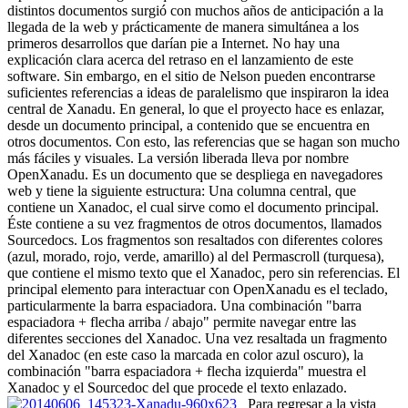
distintos documentos surgió con muchos años de anticipación a la
llegada de la web y prácticamente de manera simultánea a los
primeros desarrollos que darían pie a Internet. No hay una
explicación clara acerca del retraso en el lanzamiento de este
software. Sin embargo, en el sitio de Nelson pueden encontrarse
suficientes referencias a ideas de paralelismo que inspiraron la idea
central de Xanadu. En general, lo que el proyecto hace es enlazar,
desde un documento principal, a contenido que se encuentra en
otros documentos. Con esto, las referencias que se hagan son mucho
más fáciles y visuales. La versión liberada lleva por nombre
OpenXanadu. Es un documento que se despliega en navegadores
web y tiene la siguiente estructura: Una columna central, que
contiene un Xanadoc, el cual sirve como el documento principal.
Éste contiene a su vez fragmentos de otros documentos, llamados
Sourcedocs. Los fragmentos son resaltados con diferentes colores
(azul, morado, rojo, verde, amarillo) al del Permascroll (turquesa),
que contiene el mismo texto que el Xanadoc, pero sin referencias. El
principal elemento para interactuar con OpenXanadu es el teclado,
particularmente la barra espaciadora. Una combinación "barra
espaciadora + flecha arriba / abajo" permite navegar entre las
diferentes secciones del Xanadoc. Una vez resaltada un fragmento
del Xanadoc (en este caso la marcada en color azul oscuro), la
combinación "barra espaciadora + flecha izquierda" muestra el
Xanadoc y el Sourcedoc del que procede el texto enlazado.
Para regresar a la vista