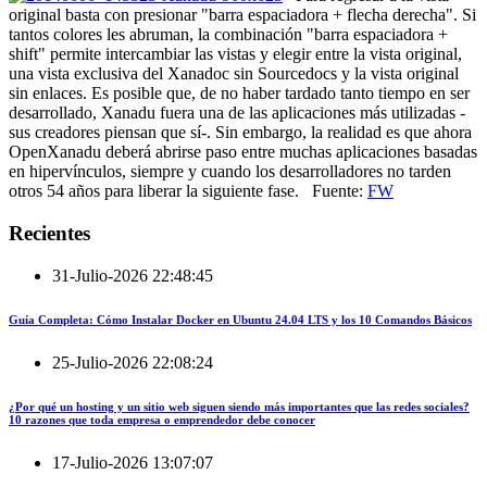
original basta con presionar "barra espaciadora + flecha derecha". Si
tantos colores les abruman, la combinación "barra espaciadora +
shift" permite intercambiar las vistas y elegir entre la vista original,
una vista exclusiva del Xanadoc sin Sourcedocs y la vista original
sin enlaces. Es posible que, de no haber tardado tanto tiempo en ser
desarrollado, Xanadu fuera una de las aplicaciones más utilizadas -
sus creadores piensan que sí-. Sin embargo, la realidad es que ahora
OpenXanadu deberá abrirse paso entre muchas aplicaciones basadas
en hipervínculos, siempre y cuando los desarrolladores no tarden
otros 54 años para liberar la siguiente fase. Fuente:
FW
Recientes
31-Julio-2026 22:48:45
Guía Completa: Cómo Instalar Docker en Ubuntu 24.04 LTS y los 10 Comandos Básicos
25-Julio-2026 22:08:24
¿Por qué un hosting y un sitio web siguen siendo más importantes que las redes sociales?
10 razones que toda empresa o emprendedor debe conocer
17-Julio-2026 13:07:07