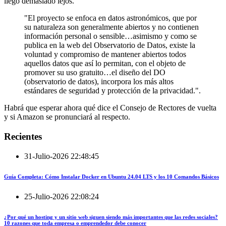
llegó demasiado lejos.
"El proyecto se enfoca en datos astronómicos, que por
su naturaleza son generalmente abiertos y no contienen
información personal o sensible…asimismo y como se
publica en la web del Observatorio de Datos, existe la
voluntad y compromiso de mantener abiertos todos
aquellos datos que así lo permitan, con el objeto de
promover su uso gratuito…el diseño del DO
(observatorio de datos), incorpora los más altos
estándares de seguridad y protección de la privacidad.".
Habrá que esperar ahora qué dice el Consejo de Rectores de vuelta
y si Amazon se pronunciará al respecto.
Recientes
31-Julio-2026 22:48:45
Guía Completa: Cómo Instalar Docker en Ubuntu 24.04 LTS y los 10 Comandos Básicos
25-Julio-2026 22:08:24
¿Por qué un hosting y un sitio web siguen siendo más importantes que las redes sociales?
10 razones que toda empresa o emprendedor debe conocer