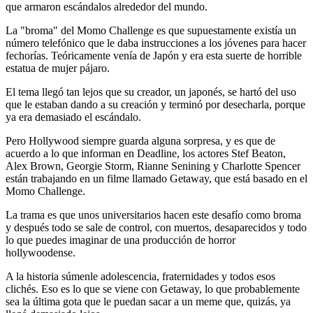
que armaron escándalos alrededor del mundo.
La "broma" del Momo Challenge es que supuestamente existía un
número telefónico que le daba instrucciones a los jóvenes para hacer
fechorías. Teóricamente venía de Japón y era esta suerte de horrible
estatua de mujer pájaro.
El tema llegó tan lejos que su creador, un japonés, se hartó del uso
que le estaban dando a su creación y terminó por desecharla, porque
ya era demasiado el escándalo.
Pero Hollywood siempre guarda alguna sorpresa, y es que de
acuerdo a lo que informan en Deadline, los actores Stef Beaton,
Alex Brown, Georgie Storm, Rianne Senining y Charlotte Spencer
están trabajando en un filme llamado Getaway, que está basado en el
Momo Challenge.
La trama es que unos universitarios hacen este desafío como broma
y después todo se sale de control, con muertos, desaparecidos y todo
lo que puedes imaginar de una producción de horror
hollywoodense.
A la historia súmenle adolescencia, fraternidades y todos esos
clichés. Eso es lo que se viene con Getaway, lo que probablemente
sea la última gota que le puedan sacar a un meme que, quizás, ya