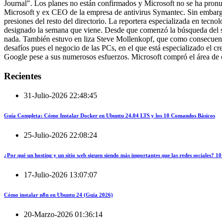
Journal". Los planes no están confirmados y Microsoft no se ha pron
Microsoft y ex CEO de la empresa de antivirus Symantec. Sin embargo
presiones del resto del directorio. La reportera especializada en te
designado la semana que viene. Desde que comenzó la búsqueda del su
nada. También estuvo en liza Steve Mollenkopf, que como consecuenci
desafíos pues el negocio de las PCs, en el que está especializado el 
Google pese a sus numerosos esfuerzos. Microsoft compró el área de c
Recientes
31-Julio-2026 22:48:45
Guía Completa: Cómo Instalar Docker en Ubuntu 24.04 LTS y los 10 Comandos Básicos
25-Julio-2026 22:08:24
¿Por qué un hosting y un sitio web siguen siendo más importantes que las redes sociales?
17-Julio-2026 13:07:07
Cómo instalar n8n en Ubuntu 24 (Guía 2026)
20-Marzo-2026 01:36:14