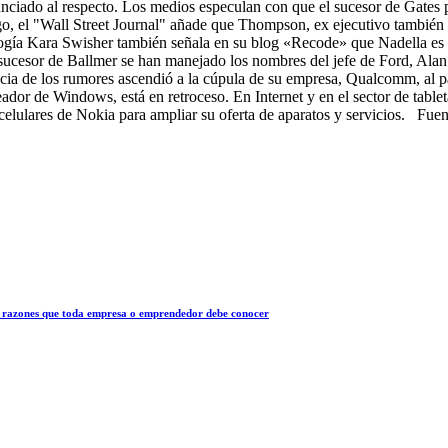
unciado al respecto. Los medios especulan con que el sucesor de Gates
, el "Wall Street Journal" añade que Thompson, ex ejecutivo también d
cnología Kara Swisher también señala en su blog «Recode» que Nadella e
cesor de Ballmer se han manejado los nombres del jefe de Ford, Alan Mu
a de los rumores ascendió a la cúpula de su empresa, Qualcomm, al pare
creador de Windows, está en retroceso. En Internet y en el sector de tab
elulares de Nokia para ampliar su oferta de aparatos y servicios. Fue
 10 razones que toda empresa o emprendedor debe conocer