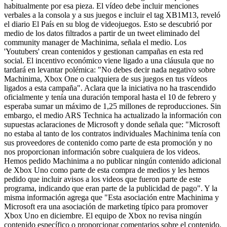
habitualmente por esa pieza. El vídeo debe incluir menciones
verbales a la consola y a sus juegos e incluir el tag XB1M13, reveló
el diario El País en su blog de videojuegos. Esto se descubrió por
medio de los datos filtrados a partir de un tweet eliminado del
community manager de Machinima, señala el medio. Los
'Youtubers' crean contenidos y gestionan campañas en esta red
social. El incentivo económico viene ligado a una cláusula que no
tardará en levantar polémica: "No debes decir nada negativo sobre
Machinima, Xbox One o cualquiera de sus juegos en tus vídeos
ligados a esta campaña". Aclara que la iniciativa no ha trascendido
oficialmente y tenía una duración temporal hasta el 10 de febrero y
esperaba sumar un máximo de 1,25 millones de reproducciones. Sin
embargo, el medio ARS Technica ha actualizado la información con
supuestas aclaraciones de Microsoft y donde señala que: "Microsoft
no estaba al tanto de los contratos individuales Machinima tenía con
sus proveedores de contenido como parte de esta promoción y no
nos proporcionan información sobre cualquiera de los videos.
Hemos pedido Machinima a no publicar ningún contenido adicional
de Xbox Uno como parte de esta compra de medios y les hemos
pedido que incluir avisos a los videos que fueron parte de este
programa, indicando que eran parte de la publicidad de pago". Y la
misma información agrega que "Esta asociación entre Machinima y
Microsoft era una asociación de marketing típico para promover
Xbox Uno en diciembre. El equipo de Xbox no revisa ningún
contenido específico o proporcionar comentarios sobre el contenido.