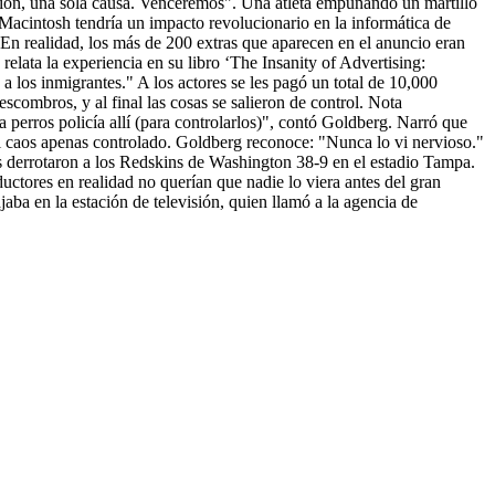
lución, una sola causa. Venceremos". Una atleta empuñando un martillo
a Macintosh tendría un impacto revolucionario en la informática de
n realidad, los más de 200 extras que aparecen en el anuncio eran
lata la experiencia en su libro ‘The Insanity of Advertising:
los inmigrantes." A los actores se les pagó un total de 10,000
scombros, y al final las cosas se salieron de control. Nota
 perros policía allí (para controlarlos)", contó Goldberg. Narró que
 del caos apenas controlado. Goldberg reconoce: "Nunca lo vi nervioso."
s derrotaron a los Redskins de Washington 38-9 en el estadio Tampa.
ductores en realidad no querían que nadie lo viera antes del gran
aba en la estación de televisión, quien llamó a la agencia de