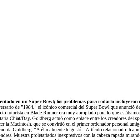
esentado en un Super Bowl; los problemas para rodarlo incluyeron 
rio de "1984," el icónico comercial del Super Bowl que anunció de Ap
cto futurista en Blade Runner era muy apropiado para lo que estábamos t
taria Chiat/Day, Goldberg actuó como enlace entre los creadores del s
 la Macintosh, que se convirtió en el primer ordenador personal amigab
ecuerda Goldberg. "A él realmente le gustó." Artículo relacionado: Icah
ondres. Muestra proletariados inexpresivos con la cabeza rapada mirand