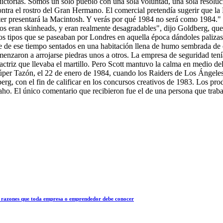
tradictorias. Somos un solo pueblo con una sola voluntad, una sola reso
 contra el rostro del Gran Hermano. El comercial pretendía sugerir que l
r presentará la Macintosh. Y verás por qué 1984 no será como 1984." E
 eran skinheads, y eran realmente desagradables", dijo Goldberg, que re
 tipos que se paseaban por Londres en aquella época dándoles palizas a 
te de ese tiempo sentados en una habitación llena de humo sembrada de e
enzaron a arrojarse piedras unos a otros. La empresa de seguridad tenía
 la actriz que llevaba el martillo. Pero Scott mantuvo la calma en medio
Súper Tazón, el 22 de enero de 1984, cuando los Raiders de Los Ángele
erg, con el fin de calificar en los concursos creativos de 1983. Los pro
ho. El único comentario que recibieron fue el de una persona que trabaj
 10 razones que toda empresa o emprendedor debe conocer