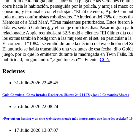
"un jardín de ideología pura... libre de la plaga de las verdades con
corre hacia la habitación, perseguida por la policía, y arroja el mazo
consumo, y terminaba con el eslogan: "El 24 de enero, Apple Compute
todo menos conformistas robotizados. "Alrededor del 75% de esos tipos
Memoirs of a Mad Man'. "Eran maleantes perturbados. Estos fueron los
dólares, señaló Goldberg, y el rodaje duró tres días. Pasaron gran par
relacionada: Apple reembolsará 32.5 mdd a clientes "El último día com
los extras también hostigaron a las mujeres en el set, en particular a
El comercial "1984" se emitió durante la décimo octava edición del 
El anuncio se había transmitido una vez antes de esa fecha, dijo Goldb
juego, por lo que lo emitieron durante la madrugada en Twin Falls, Ida
publicidad, preguntando: "¿Qué fue eso?" Fuente:
CCN
Recientes
31-Julio-2026 22:48:45
Guía Completa: Cómo Instalar Docker en Ubuntu 24.04 LTS y los 10 Comandos Básicos
25-Julio-2026 22:08:24
¿Por qué un hosting y un sitio web siguen siendo más importantes que las redes sociales?
17-Julio-2026 13:07:07