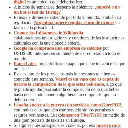
digital
es un artículo que deberías leer.
A inicios de semana se despertó la polémica,
¿superó o no
un bot el test de Turing?
El uso de drones se extiende por todo el mundo, también su
regulación.
Argentina quiere regular el uso de drones
en
favor de la privacidad.
Conoce los Editatones de Wikipedia
,
colaboraciones investigadores y curadores de las instituciones
culturales con la enciclopedia abierta.
Google ha comprado una empresa de satélites
por
USD$500 millones, en su intento de dar conexión a todo el
mundo.
PaperLater
, un periódico de papel que tiene tus artículos que
no leíste.
Este es uno de los proyectos más interesantes que hemos
conocido esta semana,
Vessyl es un vaso que es capaz de
decirte la composición de lo que estás bebiendo
, algo que
te puede ayudar para saber la composición de lo que bebes
hasta detectando cuando algo tiene un compuesto que no
deberías tomar.
España vuelve a la guerra con servicios como UberPOP
,
con multas a los que den este servicio sin los permisos y
seguros pertinentes. Luego
lanzaron UberTAXI
en medio de
una gran protesta de taxistas en Europa.
Si algo es nuestra especie es violenta, por eso
nuestra cara