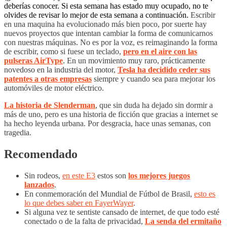
deberías conocer. Si esta semana has estado muy ocupado, no te
olvides de revisar lo mejor de esta semana a continuación.
Escribir
en una maquina ha evolucionado más bien poco, por suerte hay
nuevos proyectos que intentan cambiar la forma de comunicarnos
con nuestras máquinas. No es por la voz, es reimaginando la forma
de escribir, como si fuese un teclado,
pero en el aire con las
pulseras AirType
.
En un movimiento muy raro, prácticamente
novedoso en la industria del motor,
Tesla ha decidido ceder sus
patentes a otras empresas
siempre y cuando sea para mejorar los
automóviles de motor eléctrico.
La historia de Slenderman
, que sin duda ha dejado sin dormir a
más de uno, pero es una historia de ficción que gracias a internet se
ha hecho leyenda urbana. Por desgracia, hace unas semanas, con
tragedia.
Recomendado
Sin rodeos,
en este E3
estos son
los mejores juegos
lanzados
.
En conmemoración del Mundial de Fútbol de Brasil,
esto es
lo que debes saber en FayerWayer
.
Si alguna vez te sentiste cansado de internet, de que todo esté
conectado o de la falta de privacidad,
La senda del ermitaño