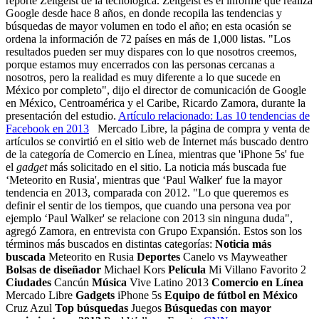
reporte Zeitgeist de la tecnológica. Zeitgeist es el informe que realiza
Google desde hace 8 años, en donde recopila las tendencias y
búsquedas de mayor volumen en todo el año; en esta ocasión se
ordena la información de 72 países en más de 1,000 listas. "Los
resultados pueden ser muy dispares con lo que nosotros creemos,
porque estamos muy encerrados con las personas cercanas a
nosotros, pero la realidad es muy diferente a lo que sucede en
México por completo", dijo el director de comunicación de Google
en México, Centroamérica y el Caribe, Ricardo Zamora, durante la
presentación del estudio.
Artículo relacionado: Las 10 tendencias de
Facebook en 2013
Mercado Libre, la página de compra y venta de
artículos se convirtió en el sitio web de Internet más buscado dentro
de la categoría de Comercio en Línea, mientras que 'iPhone 5s' fue
el
gadget
más solicitado en el sitio. La noticia más buscada fue
‘Meteorito en Rusia', mientras que ‘Paul Walker' fue la mayor
tendencia en 2013, comparada con 2012. "Lo que queremos es
definir el sentir de los tiempos, que cuando una persona vea por
ejemplo ‘Paul Walker' se relacione con 2013 sin ninguna duda",
agregó Zamora, en entrevista con Grupo Expansión. Estos son los
términos más buscados en distintas categorías:
Noticia más
buscada
Meteorito en Rusia
Deportes
Canelo vs Mayweather
Bolsas de diseñador
Michael Kors
Película
Mi Villano Favorito 2
Ciudades
Cancún
Música
Vive Latino 2013
Comercio en Línea
Mercado Libre
Gadgets
iPhone 5s
Equipo de fútbol en México
Cruz Azul
Top búsquedas
Juegos
Búsquedas con mayor