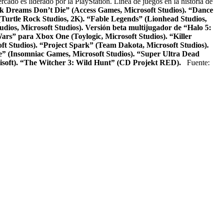
cado es liderado por la PlayStation. Línea de juegos en la historia de
k Dreams Don’t Die” (Access Games, Microsoft Studios).
“Dance
Turtle Rock Studios, 2K).
“Fable Legends” (Lionhead Studios,
dios, Microsoft Studios).
Versión beta multijugador de “Halo 5:
rs” para Xbox One (Toylogic, Microsoft Studios).
“Killer
t Studios).
“Project Spark” (Team Dakota, Microsoft Studios).
” (Insomniac Games, Microsoft Studios).
“Super Ultra Dead
soft).
“The Witcher 3: Wild Hunt” (CD Projekt RED).
Fuente: