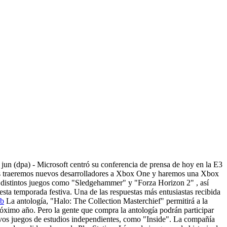
un (dpa) - Microsoft centró su conferencia de prensa de hoy en la E3
Les traeremos nuevos desarrolladores a Xbox One y haremos una Xbox
de distintos juegos como "Sledgehammer" y "Forza Horizon 2" , así
sta temporada festiva. Una de las respuestas más entusiastas recibida
La antología, "Halo: The Collection Masterchief" permitirá a la
ximo año. Pero la gente que compra la antología podrán participar
evos juegos de estudios independientes, como "Inside". La compañía