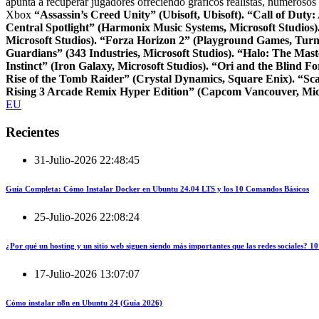
apunta a recuperar jugadores ofreciendo gráficos realistas, numerosos
Xbox
“Assassin’s Creed Unity” (Ubisoft, Ubisoft).
“Call of Duty
Central Spotlight” (Harmonix Music Systems, Microsoft Studios)
Microsoft Studios).
“Forza Horizon 2” (Playground Games, Turn 1
Guardians” (343 Industries, Microsoft Studios).
“Halo: The Maste
Instinct” (Iron Galaxy, Microsoft Studios).
“Ori and the Blind Fo
Rise of the Tomb Raider” (Crystal Dynamics, Square Enix).
“Sca
Rising 3 Arcade Remix Hyper Edition” (Capcom Vancouver, Micr
EU
Recientes
31-Julio-2026 22:48:45
Guía Completa: Cómo Instalar Docker en Ubuntu 24.04 LTS y los 10 Comandos Básicos
25-Julio-2026 22:08:24
¿Por qué un hosting y un sitio web siguen siendo más importantes que las redes sociales?
17-Julio-2026 13:07:07
Cómo instalar n8n en Ubuntu 24 (Guía 2026)