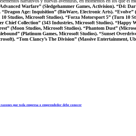
 elementos narrativos y nuevas aventuras, en momentos en los que el mer
: Advanced Warfare” (Sledgehammer Games, Activision).
“D4: Dar
.
“Dragon Age: Inquisition” (BioWare, Electronic Arts).
“Evolve” (
0 Studios, Microsoft Studios).
“Forza Motorsport 5” (Turn 10 Stu
r Chief Collection” (343 Industries, Microsoft Studios).
“Happy Wa
rest” (Moon Studios, Microsoft Studios).
“Phantom Dust” (Microsof
lebound” (Platinum Games, Microsoft Studios).
“Sunset Overdrive
osoft).
“Tom Clancy’s The Division” (Massive Entertainment, Ubi
 10 razones que toda empresa o emprendedor debe conocer