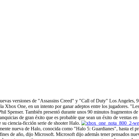
vas versiones de "Assassins Creed" y "Call of Duty" Los Angeles, 9 j
ola Xbox One, en un intento por ganar adeptos entre los jugadores. "
a, Phil Spenser. También presentó durante unos 90 minutos fragmentos 
quicias de gran éxito que es probable que sean un éxito de ventas en e
e su ciencia-ficción serie de shooter Halo.
ente nueva de Halo, conocida como "Halo 5: Guardianes", hasta el pró
fines de año, dijo Microsoft. Microsoft dijo además tener pensados nu