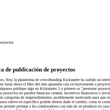
proyectos
ca de publicación de proyectos
tos. Hoy, la plataforma de crowdfunding Kickstarter ha sufrido un inter
 hasta ahora el filtro del sitio apuntaba casi exclusivamente a proyectos
ualquiera publique algo en Kickstarter. Lo primero es "presentar proyec
s proyectos no pueden financiar caridad, incentivos financieros o involu
 más categorías de emprendimientos, posiblemente motivando para que e
lgunos rubros en específico podrán abrirse dado el cambio, como la cosmé
 se permite premiar a los colaboradores con más de un producto en caso 