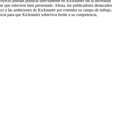
royecto puedan publicar directamente en Kickstarter sin la necesidad
rse que estuviese bien presentado. Ahora, los publicadores destacados
uye a las ambiciones de Kickstarter por extender su campo de trabajo,
tancia para que Kickstarter sobreviva frente a su competencia,