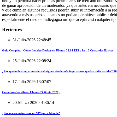
uno y no permitía hacer pruebas preliminares de mercado utilizando Ki
de ganar aprobación de un moderador, ya que antes era necesario que e
y que cumplan algunos requisitos podrán subir su información a la red
atrayendo a más usuarios que antes no podían permitirse publicar debido 
especialmente el caso de Indiegogo.com que acepta casi cualquier tip
Recientes
31-Julio-2026 22:48:45
Guía Completa: Cómo Instalar Docker en Ubuntu 24.04 LTS y los 10 Comandos Básicos
25-Julio-2026 22:08:24
¿Por qué un hosting y un sitio web siguen siendo más importantes que las redes sociales?
17-Julio-2026 13:07:07
Cómo instalar n8n en Ubuntu 24 (Guía 2026)
20-Marzo-2026 01:36:14
¿Por qué es mejor usar un VPS para Moodle?