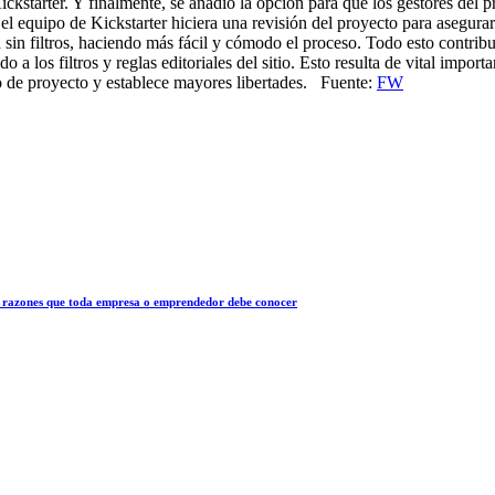
ckstarter. Y finalmente, se añadió la opción para que los gestores del p
l equipo de Kickstarter hiciera una revisión del proyecto para asegura
 sin filtros, haciendo más fácil y cómodo el proceso. Todo esto contrib
a los filtros y reglas editoriales del sitio. Esto resulta de vital impor
o de proyecto y establece mayores libertades. Fuente:
FW
 10 razones que toda empresa o emprendedor debe conocer