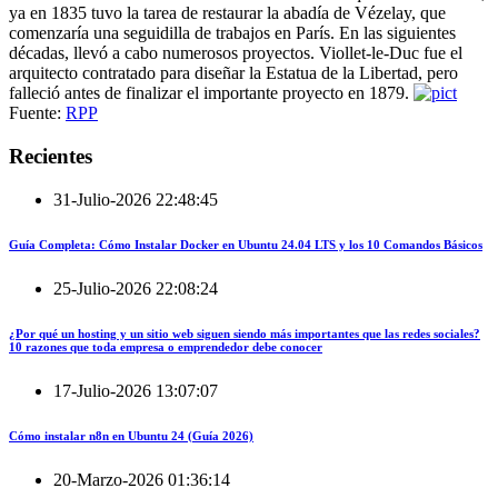
ya en 1835 tuvo la tarea de restaurar la abadía de Vézelay, que
comenzaría una seguidilla de trabajos en París. En las siguientes
décadas, llevó a cabo numerosos proyectos. Viollet-le-Duc fue el
arquitecto contratado para diseñar la Estatua de la Libertad, pero
falleció antes de finalizar el importante proyecto en 1879.
Fuente:
RPP
Recientes
31-Julio-2026 22:48:45
Guía Completa: Cómo Instalar Docker en Ubuntu 24.04 LTS y los 10 Comandos Básicos
25-Julio-2026 22:08:24
¿Por qué un hosting y un sitio web siguen siendo más importantes que las redes sociales?
10 razones que toda empresa o emprendedor debe conocer
17-Julio-2026 13:07:07
Cómo instalar n8n en Ubuntu 24 (Guía 2026)
20-Marzo-2026 01:36:14