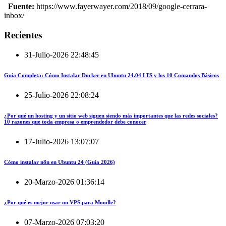
Fuente:
https://www.fayerwayer.com/2018/09/google-cerrara-
inbox/
Recientes
31-Julio-2026 22:48:45
Guía Completa: Cómo Instalar Docker en Ubuntu 24.04 LTS y los 10 Comandos Básicos
25-Julio-2026 22:08:24
¿Por qué un hosting y un sitio web siguen siendo más importantes que las redes sociales?
10 razones que toda empresa o emprendedor debe conocer
17-Julio-2026 13:07:07
Cómo instalar n8n en Ubuntu 24 (Guía 2026)
20-Marzo-2026 01:36:14
¿Por qué es mejor usar un VPS para Moodle?
07-Marzo-2026 07:03:20