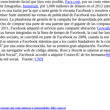
conocimiento facial que hizo esto posible,
Face.com
, por un costo entr
ir fotografías,
Instagram
, por 1,000 millones de dólares en el 2012 (a
os es una razón por la que a tanta gente le encanta Facebook y nosotros
tiser Suite aumentó las ventas de publicidad de Facebook tras haberl
pesos). La plataforma de gestión de la campaña fue desarrollada por publ
recho de comprar una parte de una patente que el gigante de las comput
 2011, Facebook adquirió el servicio para compartir ubicación '
Gowall
cas fueron integradas en la línea de tiempo de Facebook, la cual fue 
 redes sociales, se convirtió en parte de Facebook en 2009, cuando la re
 se unieron a Facebook mientras que a los cuatro fundadores de la comp
por una suma desconocida, fue su primera gran adquisición. Facebook 
 un navegador web de código abierto. Ross y Hewitt se unieron al equip
Red Social", Facebook accedió a adquirir ConnectU de los hermanos
Wi
 la red social. Fuente:
CNN
 10 razones que toda empresa o emprendedor debe conocer