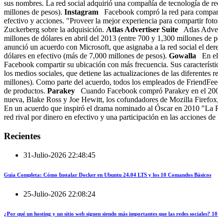
sus nombres. La red social adquirió una compañía de tecnología de re
millones de pesos).
Instagram
Facebook compró la red para compart
efectivo y acciones. "Proveer la mejor experiencia para compartir fot
Zuckerberg sobre la adquisición.
Atlas Advertiser Suite
Atlas Adver
millones de dólares en abril del 2013 (entre 700 y 1,300 millones de 
anunció un acuerdo con Microsoft, que asignaba a la red social el de
dólares en efectivo (más de 7,000 millones de pesos).
Gowalla
En el
Facebook compartir su ubicación con más frecuencia. Sus característi
los medios sociales, que detiene las actualizaciones de las diferentes
millones). Como parte del acuerdo, todos los empleados de FriendFeed
de productos.
Parakey
Cuando Facebook compró Parakey en el 2007 
nueva, Blake Ross y Joe Hewitt, los cofundadores de Mozilla Firefox,
En un acuerdo que inspiró el drama nominado al Óscar en 2010 "La 
red rival por dinero en efectivo y una participación en las acciones de
Recientes
31-Julio-2026 22:48:45
Guía Completa: Cómo Instalar Docker en Ubuntu 24.04 LTS y los 10 Comandos Básicos
25-Julio-2026 22:08:24
¿Por qué un hosting y un sitio web siguen siendo más importantes que las redes sociales?