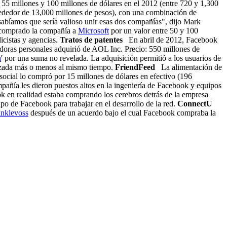
e 55 millones y 100 millones de dólares en el 2012 (entre 720 y 1,300
lrededor de 13,000 millones de pesos), con una combinación de
 sabíamos que sería valioso unir esas dos compañías", dijo Mark
e comprado la compañía a
Microsoft
por un valor entre 50 y 100
icistas y agencias.
Tratos de patentes
En abril de 2012, Facebook
adoras personales adquirió de AOL Inc. Precio: 550 millones de
a
' por una suma no revelada. La adquisición permitió a los usuarios de
lanzada más o menos al mismo tiempo.
FriendFeed
La alimentación de
d social lo compró por 15 millones de dólares en efectivo (196
añía les dieron puestos altos en la ingeniería de Facebook y equipos
en realidad estaba comprando los cerebros detrás de la empresa
o de Facebook para trabajar en el desarrollo de la red.
ConnectU
nklevoss
después de un acuerdo bajo el cual Facebook compraba la