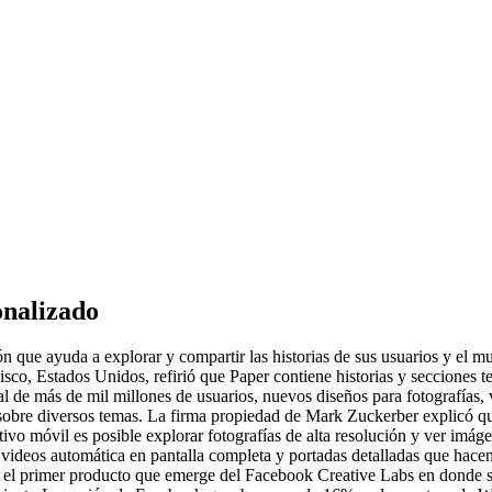
onalizado
que ayuda a explorar y compartir las historias de sus usuarios y el mund
sco, Estados Unidos, refirió que Paper contiene historias y secciones t
cial de más de mil millones de usuarios, nuevos diseños para fotografías
sobre diversos temas. La firma propiedad de Mark Zuckerber explicó qu
itivo móvil es posible explorar fotografías de alta resolución y ver im
ideos automática en pantalla completa y portadas detalladas que hacen 
n es el primer producto que emerge del Facebook Creative Labs en donde 