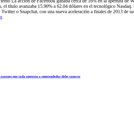
r ciento La acción de Facebook ganaba cerca de 16% en la apertura de W
, el título avanzaba 15.90% a 62.04 dólares en el tecnológico Nasdaq. 
Twitter o Snapchat, con una nueva aceleración a finales de 2013 de su 
mx
 10 razones que toda empresa o emprendedor debe conocer