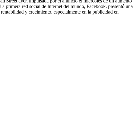
all Street ayer, impulsada por el anuncio el miércoles de un aumento
La primera red social de Internet del mundo, Facebook, presentó una
rentabilidad y crecimiento, especialmente en la publicidad en