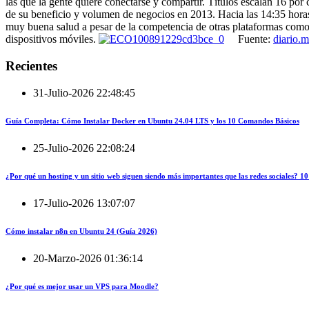
las que la gente quiere conectarse y compartir. Títulos escalan 16 po
de su beneficio y volumen de negocios en 2013. Hacia las 14:35 horas
muy buena salud a pesar de la competencia de otras plataformas como 
dispositivos móviles.
Fuente:
diario.
Recientes
31-Julio-2026 22:48:45
Guía Completa: Cómo Instalar Docker en Ubuntu 24.04 LTS y los 10 Comandos Básicos
25-Julio-2026 22:08:24
¿Por qué un hosting y un sitio web siguen siendo más importantes que las redes sociales?
17-Julio-2026 13:07:07
Cómo instalar n8n en Ubuntu 24 (Guía 2026)
20-Marzo-2026 01:36:14
¿Por qué es mejor usar un VPS para Moodle?