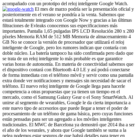
acompañado con un prototipo del reloj inteligente Google Watch.
El mes de marzo podría ser la presentación oficial y
posteriormente en el verano se pondría a la venta. Sabemos que
estará totalmente integrado con Google Now y gracias a las últimas
filtraciones de Evleaks conocemos sus especificaciones más
importantes. Pantalla 1,65 pulgadas IPS LCD Resolución 280 x 280
píxeles Memoria RAM de 512 MB Memoria de almacenamiento 4
GB No se conoce la versión de procesador que utilizará el reloj
inteligente de Google, pero los rumores indican que contaría con
doble núcleo. La batería tampoco ha sido confirmada pero dado que
se trata de un reloj inteligente lo más probable es que garantice
varias horas de autonomía. En materia de conectividad sabemos que
el dispositivo contará con Bluetooth 4.0 LE y así podrá conectarse
de forma inmediata con el teléfono móvil y servir como una pantalla
extra donde ver notificaciones y mensajes sin necesidad de sacar el
teléfono. El nuevo reloj inteligente de Google llega para hacerle
competencia a otras propuestas que ya tienen un tiempo en el
mercado, como el Samsung Galaxy Gear o el Sony SmartWatch. Al
unirse al segmento de wearables, Google le da cierta importancia a
este nuevo tipo de accesorios que puede llegar a tener el poder de
procesamiento de un teléfono de gama básica, pero cuyas funciones
están pensadas para ser un agregado a los móviles inteligentes
tradicionales. El MWC de Barcelona ya demostró que 2014 iba a ser
el año de los wearales, y ahora que Google también se suma a la
pelea podemos estar seguros de que habrá detalles para tener en