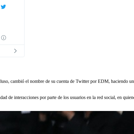
Twitter
Ads
info
and
privacy
luso, cambió el nombre de su cuenta de Twitter por EDM, haciendo un a
dad de interacciones por parte de los usuarios en la red social, en quie