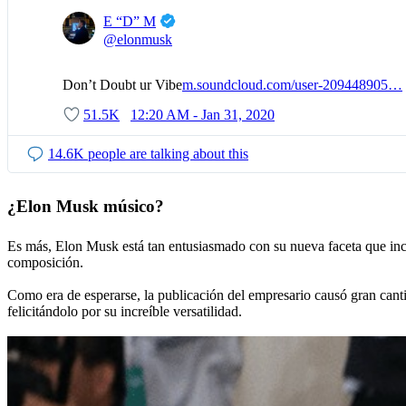
✔
E “D” M
@elonmusk
Don’t Doubt ur Vibe
h
m.soundcloud.com/user-209448905
/
…
t
d
51.5K
12:20 AM - Jan 31, 2020
t
o
p
n
14.6K people are talking about this
s
t
:
-
¿Elon Musk músico?
/
d
/
o
u
Es más, Elon Musk está tan entusiasmado con su nueva faceta que inc
composición.
b
t
Como era de esperarse, la publicación del empresario causó gran canti
-
felicitándolo por su increíble versatilidad.
u
r
-
v
i