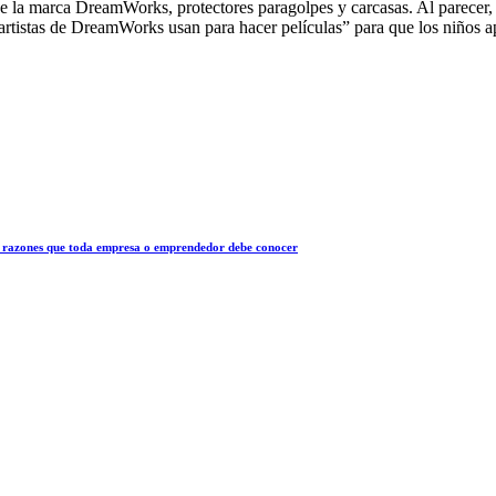
e la marca DreamWorks, protectores paragolpes y carcasas. Al parecer,
 artistas de DreamWorks usan para hacer películas” para que los niños 
 10 razones que toda empresa o emprendedor debe conocer