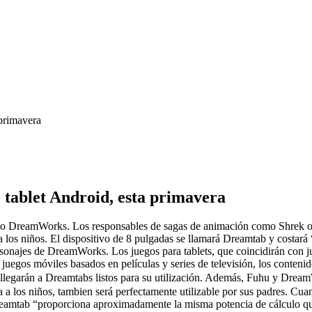
primavera
tablet Android, esta primavera
tudio DreamWorks. Los responsables de sagas de animación como Shrek 
a a los niños. El dispositivo de 8 pulgadas se llamará Dreamtab y cost
ersonajes de DreamWorks. Los juegos para tablets, que coincidirán con 
gos móviles basados ​​en películas y series de televisión, los contenido
y llegarán a Dreamtabs listos para su utilización. Además, Fuhu y Dream
 a los niños, tambien será perfectamente utilizable por sus padres. Cua
reamtab “proporciona aproximadamente la misma potencia de cálculo qu