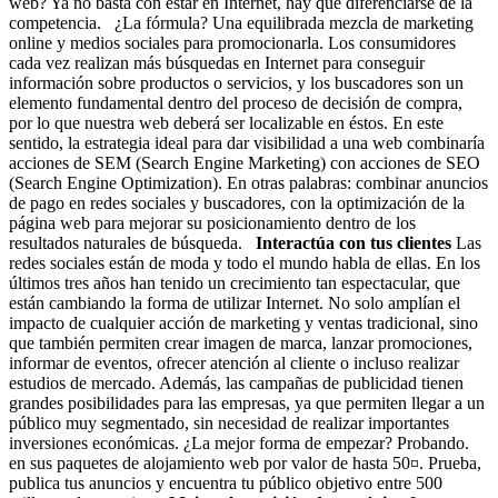
web? Ya no basta con estar en Internet, hay que diferenciarse de la
competencia. ¿La fórmula? Una equilibrada mezcla de marketing
online y medios sociales para promocionarla. Los consumidores
cada vez realizan más búsquedas en Internet para conseguir
información sobre productos o servicios, y los buscadores son un
elemento fundamental dentro del proceso de decisión de compra,
por lo que nuestra web deberá ser localizable en éstos. En este
sentido, la estrategia ideal para dar visibilidad a una web combinaría
acciones de SEM (Search Engine Marketing) con acciones de SEO
(Search Engine Optimization). En otras palabras: combinar anuncios
de pago en redes sociales y buscadores, con la optimización de la
página web para mejorar su posicionamiento dentro de los
resultados naturales de búsqueda.
Interactúa con tus clientes
Las
redes sociales están de moda y todo el mundo habla de ellas. En los
últimos tres años han tenido un crecimiento tan espectacular, que
están cambiando la forma de utilizar Internet. No solo amplían el
impacto de cualquier acción de marketing y ventas tradicional, sino
que también permiten crear imagen de marca, lanzar promociones,
informar de eventos, ofrecer atención al cliente o incluso realizar
estudios de mercado. Además, las campañas de publicidad tienen
grandes posibilidades para las empresas, ya que permiten llegar a un
público muy segmentado, sin necesidad de realizar importantes
inversiones económicas. ¿La mejor forma de empezar? Probando.
en sus paquetes de alojamiento web por valor de hasta 50¤. Prueba,
publica tus anuncios y encuentra tu público objetivo entre 500