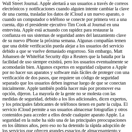
Wall Street Journal. Apple alertará a sus usuarios a través de correos
electrónicos y notificaciones cuando alguien intente cambiar la clave
de una cuenta, trasladar los datos de iCloud a un nuevo aparato, o
cuando un computador o teléfono se conecte por primera vez a una
cuenta, dijo el presidente ejecutivo Tim Cook al Journal en una
entrevista. Apple está actuando con rapidez para restaurar la
confianza en sus sistemas de seguridad antes del lanzamiento clave
de su nuevo iPhone la próxima semana. Algunas compañías temen
que una doble verificación pueda alejar a los usuarios del servicio
debido a que se vuelve demasiado engorroso. Sin embargo, Matt
Johansen de WhiteHat Security dijo a Reuters que la batalla por la
facilidad de uso siempre existirá, pero los usuarios eventualmente se
acomodarán bien. Algunos expertos en seguridad culparon a Apple
por no hacer sus aparatos y software más fáciles de proteger con una
verificación de dos pasos, que requiere un código de seguridad
separado que los usuarios deben ingresar luego de que se conectan
inicialmente. Apple también podría hacer más por promover esa
opción, dijeron. La mayoría de la gente no se molesta con las
medidas de seguridad, debido a los líos adicionales, dicen expertos,
y los principales fabricantes de teléfonos tienen en parte la culpa. El
servicio iCloud permite a sus usuarios almacenar fotografías y otros
contenidos para acceder a ellos desde cualquier aparato Apple. La
seguridad en la nube ha sido una de las principales preocupaciones
en los últimos años, pero eso no ha detenido la rápida adopción de
los servicios que ofrecen grandes espacios de almacenamiento y